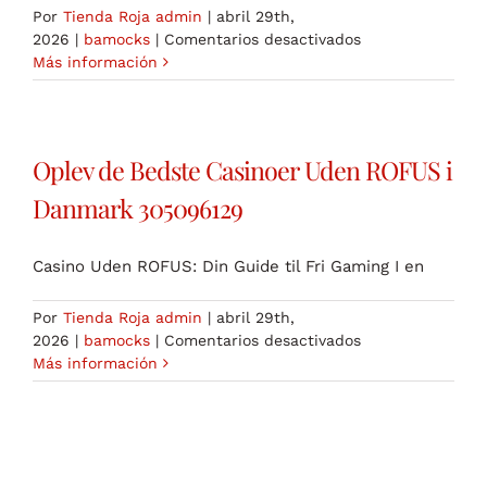
Por
Tienda Roja admin
|
abril 29th,
en
2026
|
bamocks
|
Comentarios desactivados
Danmark
Más información
Casinoer
uden
ROFUS
for
Oplev de Bedste Casinoer Uden ROFUS i
en
fritidsoplevelse
Danmark 305096129
Casino Uden ROFUS: Din Guide til Fri Gaming I en
Por
Tienda Roja admin
|
abril 29th,
en
2026
|
bamocks
|
Comentarios desactivados
Oplev
Más información
de
Bedste
Casinoer
Uden
ROFUS